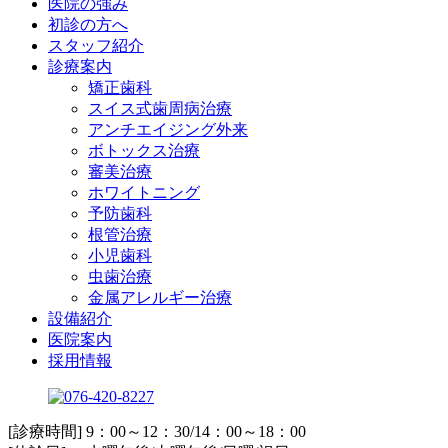
医院の強み
初診の方へ
スタッフ紹介
診療案内
矯正歯科
スイス式歯周病治療
アンチエイジング外来
ボトックス治療
審美治療
ホワイトニング
予防歯科
根管治療
小児歯科
虫歯治療
金属アレルギー治療
設備紹介
医院案内
採用情報
[診療時間] 9：00～12：30/14：00～18：00