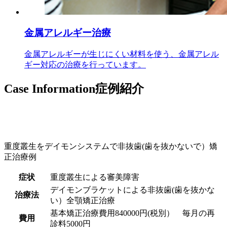
金属アレルギー治療
金属アレルギーが生じにくい材料を使う、金属アレル
ギー対応の治療を行っています。
Case Information
症例紹介
重度叢生をデイモンシステムで非抜歯(歯を抜かないで）矯
正治療例
症状
重度叢生による審美障害
デイモンブラケットによる非抜歯(歯を抜かな
治療法
い）全顎矯正治療
基本矯正治療費用840000円(税別） 毎月の再
費用
診料5000円