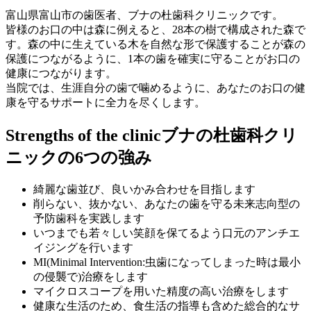
富山県富山市の歯医者、ブナの杜歯科クリニックです。
皆様のお口の中は森に例えると、28本の樹で構成された森で
す。森の中に生えている木を自然な形で保護することが森の
保護につながるように、1本の歯を確実に守ることがお口の
健康につながります。
当院では、生涯自分の歯で噛めるように、あなたのお口の健
康を守るサポートに全力を尽くします。
Strengths of the clinic
ブナの杜歯科クリ
ニックの
6
つ
の強み
綺麗な歯並び、良いかみ合わせ
を目指します
削らない、抜かない、
あなたの歯を守る未来志向型の
予防歯科を実践します
いつまでも若々しい笑顔を保てるよう口元のアンチエ
イジング
を行います
MI(Minimal Intervention:
虫歯になってしまった時は最小
の侵襲で)治療をします
マイクロスコープを用いた精度の高い治療をします
健康な生活のため、
食生活の指導も含めた総合的なサ