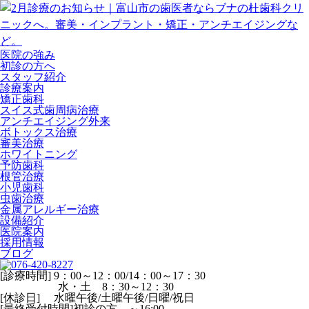
医院の強み
初診の方へ
スタッフ紹介
診療案内
矯正歯科
スイス式歯周病治療
アンチエイジング外来
ボトックス治療
審美治療
ホワイトニング
予防歯科
根管治療
小児歯科
虫歯治療
金属アレルギー治療
設備紹介
医院案内
採用情報
ブログ
[診療時間] 9：00～12：00/14：00～17：30
水・土 8：30～12：30
[休診日] 水曜午後/土曜午後/日曜/祝日
[最終受付時間]初診の方 ～16:00