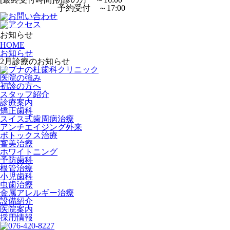
予約受付 ～17:00
お知らせ
HOME
お知らせ
2月診療のお知らせ
医院の強み
初診の方へ
スタッフ紹介
診療案内
矯正歯科
スイス式歯周病治療
アンチエイジング外来
ボトックス治療
審美治療
ホワイトニング
予防歯科
根管治療
小児歯科
虫歯治療
金属アレルギー治療
設備紹介
医院案内
採用情報