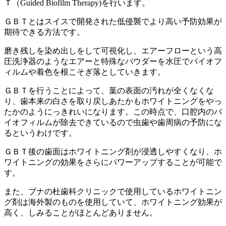
Ｔ（Guided Biofilm Therapy)を行います。
ＧＢＴとはスイスで開発された低侵襲でより高い予防効果が
期待できる方法です。
磨き残しを染め出しをして可視化し、エアーフローという高
圧洗浄器のようなエアーと特殊なパウダーを水圧でバイオフ
ィルムや着色を根こそぎ落としていきます。
ＧＢＴを行うことによって、葉の表面の汚れが全くなくな
り、歯本来の白さを取り戻しあたかもホワイトニングをやっ
たかのようにっきれいになります。この時点で、口腔内のバ
イオフィルムが除去できているので虫歯や歯周病の予防にな
るというわけです。
ＧＢＴ後の歯面はホワイトニング剤が浸透しやすくなり、ホ
ワイトニングの効果をさらにパワーアップすることが可能で
す。
また、ブナの杜歯科クリニックで使用しているホワイトニン
グ剤は海外製のものを使用していて、ホワイトニング効果が
高く、しみることがほとんどありません。