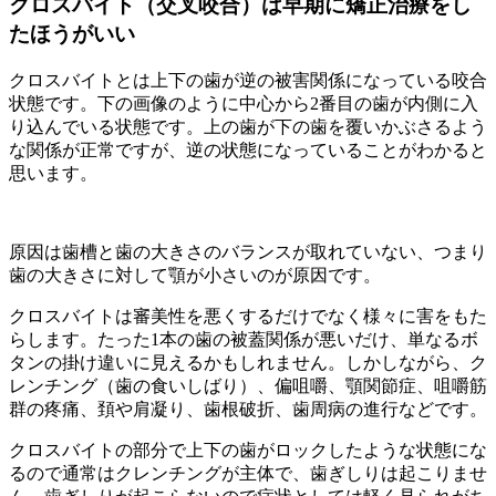
クロスバイト（交叉咬合）は早期に矯正治療をし
たほうがいい
クロスバイトとは上下の歯が逆の被害関係になっている咬合
状態です。下の画像のように中心から2番目の歯が内側に入
り込んでいる状態です。上の歯が下の歯を覆いかぶさるよう
な関係が正常ですが、逆の状態になっていることがわかると
思います。
原因は歯槽と歯の大きさのバランスが取れていない、つまり
歯の大きさに対して顎が小さいのが原因です。
クロスバイトは審美性を悪くするだけでなく様々に害をもた
らします。たった1本の歯の被蓋関係が悪いだけ、単なるボ
タンの掛け違いに見えるかもしれません。しかしながら、ク
レンチング（歯の食いしばり）、偏咀嚼、顎関節症、咀嚼筋
群の疼痛、頚や肩凝り、歯根破折、歯周病の進行などです。
クロスバイトの部分で上下の歯がロックしたような状態にな
るので通常はクレンチングが主体で、歯ぎしりは起こりませ