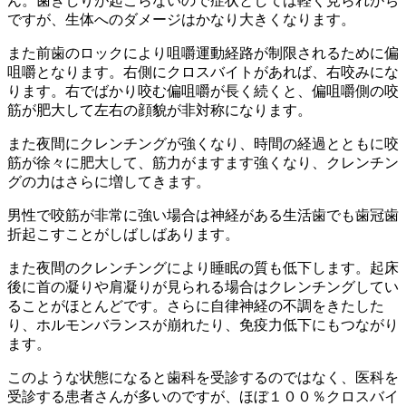
ん。歯ぎしりが起こらないので症状としては軽く見られがち
ですが、生体へのダメージはかなり大きくなります。
また前歯のロックにより咀嚼運動経路が制限されるために偏
咀嚼となります。右側にクロスバイトがあれば、右咬みにな
ります。右でばかり咬む偏咀嚼が長く続くと、偏咀嚼側の咬
筋が肥大して左右の顔貌が非対称になります。
また夜間にクレンチングが強くなり、時間の経過とともに咬
筋が徐々に肥大して、筋力がますます強くなり、クレンチン
グの力はさらに増してきます。
男性で咬筋が非常に強い場合は神経がある生活歯でも歯冠歯
折起こすことがしばしばあります。
また夜間のクレンチングにより睡眠の質も低下します。起床
後に首の凝りや肩凝りが見られる場合はクレンチングしてい
ることがほとんどです。さらに自律神経の不調をきたした
り、ホルモンバランスが崩れたり、免疫力低下にもつながり
ます。
このような状態になると歯科を受診するのではなく、医科を
受診する患者さんが多いのですが、ほぼ１００％クロスバイ