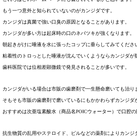
もう一つ意外と知られていないのがカンジダです。
カンジダは真菌で強い口臭の原因となることがあります。
カンジダが多い方は起床時の口のネバツキが強くなります。
朝起きがけに唾液を水に張ったコップに垂らしてみてくださ
粘着性のトロっとした唾液が沈んでいくようならカンジダが
歯科医院では位相差顕微鏡で発見されることが多いです。
カンジダがいる場合は市販の歯磨剤で一生懸命磨いても治り
そもそも市販の歯磨剤で磨いているにもかかわらずカンジダ
おすすめは次亜塩素酸水（商品名POICウォーター）で口腔
抗生物質の乱用やステロイド、ピルなどの薬剤によりカンジ