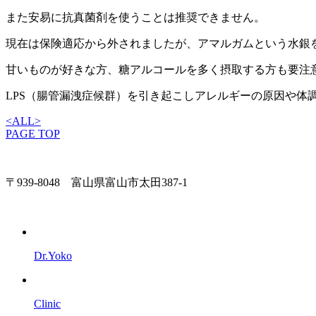
また安易に抗真菌剤を使うことは推奨できません。
現在は保険適応から外されましたが、アマルガムという水銀
甘いものが好きな方、糖アルコールを多く摂取する方も要注
LPS（腸管漏洩症候群）を引き起こしアレルギーの原因や体
<
ALL
>
PAGE TOP
〒939-8048 富山県富山市太田387-1
Dr.Yoko
Clinic