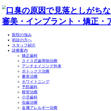
医院の強み
初診の方へ
スタッフ紹介
診療案内
矯正歯科
スイス式歯周病治療
アンチエイジング外来
ボトックス治療
審美治療
ホワイトニング
予防歯科
根管治療
小児歯科
虫歯治療
金属アレルギー治療