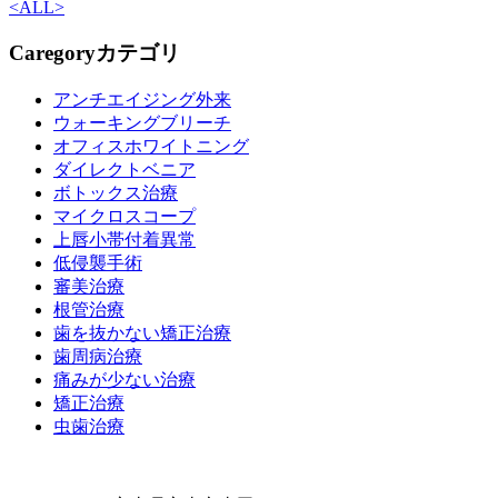
<
ALL
>
Caregory
カテゴリ
アンチエイジング外来
ウォーキングブリーチ
オフィスホワイトニング
ダイレクトベニア
ボトックス治療
マイクロスコープ
上唇小帯付着異常
低侵襲手術
審美治療
根管治療
歯を抜かない矯正治療
歯周病治療
痛みが少ない治療
矯正治療
虫歯治療