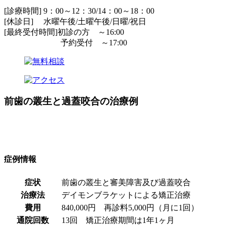
[診療時間] 9：00～12：30/14：00～18：00
[休診日] 水曜午後/土曜午後/日曜/祝日
[最終受付時間]初診の方 ～16:00
予約受付 ～17:00
前歯の叢生と過蓋咬合の治療例
症例情報
症状
前歯の叢生と審美障害及び過蓋咬合
治療法
デイモンブラケットによる矯正治療
費用
840,000円 再診料5,000円（月に1回）
通院回数
13回 矯正治療期間は1年1ヶ月