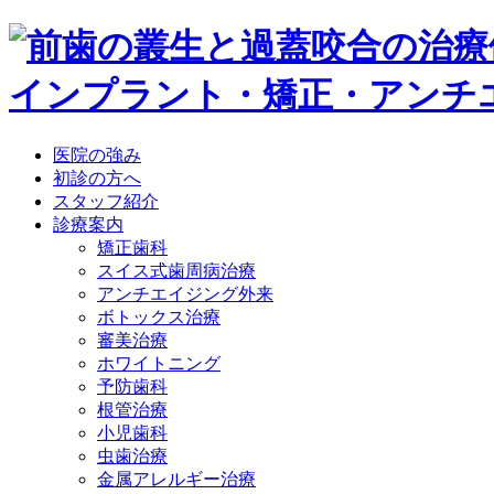
医院の強み
初診の方へ
スタッフ紹介
診療案内
矯正歯科
スイス式歯周病治療
アンチエイジング外来
ボトックス治療
審美治療
ホワイトニング
予防歯科
根管治療
小児歯科
虫歯治療
金属アレルギー治療