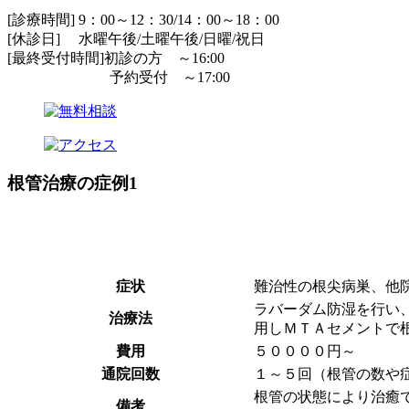
[診療時間] 9：00～12：30/14：00～18：00
[休診日] 水曜午後/土曜午後/日曜/祝日
[最終受付時間]初診の方 ～16:00
予約受付 ～17:00
根管治療の症例1
症状
難治性の根尖病巣、他
ラバーダム防湿を行い
治療法
用しＭＴＡセメントで
費用
５００００円～
通院回数
１～５回（根管の数や
根管の状態により治癒
備考