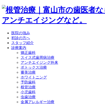
医院の強み
初診の方へ
スタッフ紹介
診療案内
矯正歯科
スイス式歯周病治療
アンチエイジング外来
ボトックス治療
審美治療
ホワイトニング
予防歯科
根管治療
小児歯科
虫歯治療
金属アレルギー治療