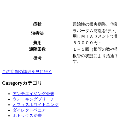
症状
難治性の根尖病巣、他
ラバーダム防湿を行い
治療法
用しＭＴＡセメントで
費用
５００００円～
通院回数
１～５回（根管の数や
根管の状態により治癒
備考
す。
この症例の詳細を見に行く
Caregory
カテゴリ
アンチエイジング外来
ウォーキングブリーチ
オフィスホワイトニング
ダイレクトベニア
ボトックス治療