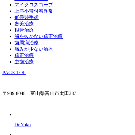
マイクロスコープ
上唇小帯付着異常
低侵襲手術
審美治療
根管治療
歯を抜かない矯正治療
歯周病治療
痛みが少ない治療
矯正治療
虫歯治療
PAGE TOP
〒939-8048 富山県富山市太田387-1
Dr.Yoko