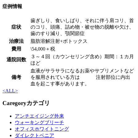
症例情報
歯ぎしり、食いしばり、それに伴う肩コリ、首
症状
のコリ、頭痛、詰め物・被せ物の脱離や欠け、
歯のすり減り、顎関節症
治療法
脂肪溶解注射+ボトックス
費用
\54,000＋税
３～４回（カウンセリング含め）期間：１カ月
通院回数
ほど
血液がサラサラになるお薬やサプリメントなど
備考
を服用されている方は 注射部位に内出
血を起こす事があります。
<
ALL
>
Caregory
カテゴリ
アンチエイジング外来
ウォーキングブリーチ
オフィスホワイトニング
ダイレクトベニア