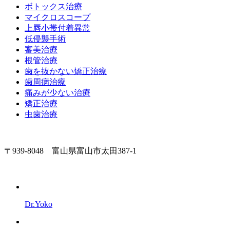
ボトックス治療
マイクロスコープ
上唇小帯付着異常
低侵襲手術
審美治療
根管治療
歯を抜かない矯正治療
歯周病治療
痛みが少ない治療
矯正治療
虫歯治療
〒939-8048 富山県富山市太田387-1
Dr.Yoko